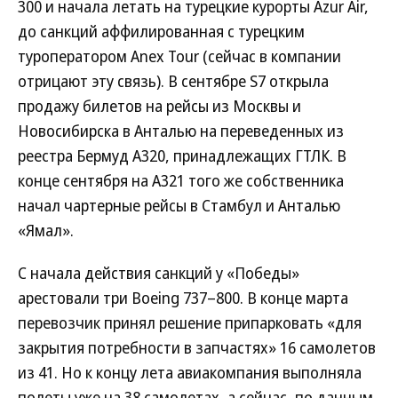
300 и начала летать на турецкие курорты Azur Air,
до санкций аффилированная с турецким
туроператором Anex Tour (сейчас в компании
отрицают эту связь). В сентябре S7 открыла
продажу билетов на рейсы из Москвы и
Новосибирска в Анталью на переведенных из
реестра Бермуд А320, принадлежащих ГТЛК. В
конце сентября на А321 того же собственника
начал чартерные рейсы в Стамбул и Анталью
«Ямал».
С начала действия санкций у «Победы»
арестовали три Boeing 737–800. В конце марта
перевозчик принял решение припарковать «для
закрытия потребности в запчастях» 16 самолетов
из 41. Но к концу лета авиакомпания выполняла
полеты уже на 38 самолетах, а сейчас, по данным