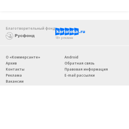
Благотворительный фонд
18+ реклама
О «Коммерсанте»
Android
Архив
Обратная связь
Контакты
Правовая информация
Реклама
E-mail рассылки
Вакансии
18+
© АО «Коммерсантъ». 127006, Москва, Оружейный переулок д. 41,
тел. +7 (495) 797-69-70.
Сетевое издание «Коммерсантъ» (доменное имя сайта: