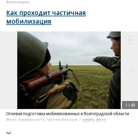
Фотогалерея
Как проходит частичная
мобилизация
Развернуть на
1
/
49
Огневая подготовка мобилизованных в Волгоградской области
Фото: Коммерсантъ / Артем Краснов
/
купить фото