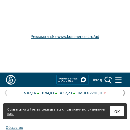
Реклама в «Ъ» www.kommersant.ru/ad
Коммерсантъ
Вход
$ 82,16
€ 94,83
¥ 12,23
IMOEX 2281,31
Предыдущая
С
страница
с
Оставаясь на сайте, вы соглашаетесь с
правилами использования
ОК
куки
Общество