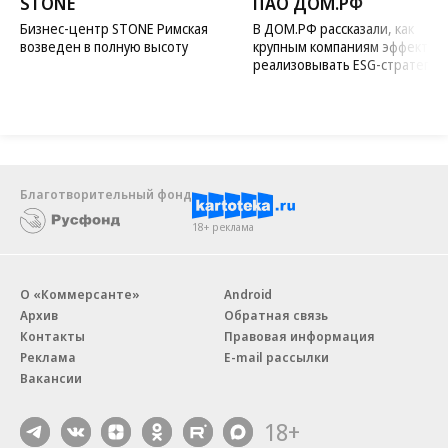
STONE
ПАО ДОМ.РФ
Бизнес-центр STONE Римская
В ДОМ.РФ рассказали, как
возведен в полную высоту
крупным компаниям эффектив
реализовывать ESG-стратегию
Благотворительный фонд
18+ реклама
О «Коммерсанте»
Android
Архив
Обратная связь
Контакты
Правовая информация
Реклама
E-mail рассылки
Вакансии
18+