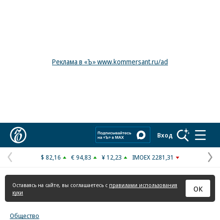
Реклама в «Ъ» www.kommersant.ru/ad
Коммерсантъ
Вход
$ 82,16
€ 94,83
¥ 12,23
IMOEX 2281,31
Предыдущая
С
страница
с
Оставаясь на сайте, вы соглашаетесь с
правилами использования
ОК
куки
Общество