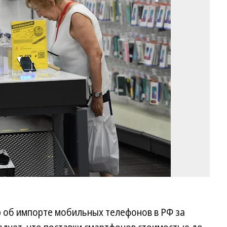
Фо
Д
Ду
Ко
p об импорте мобильных телефонов в РФ за