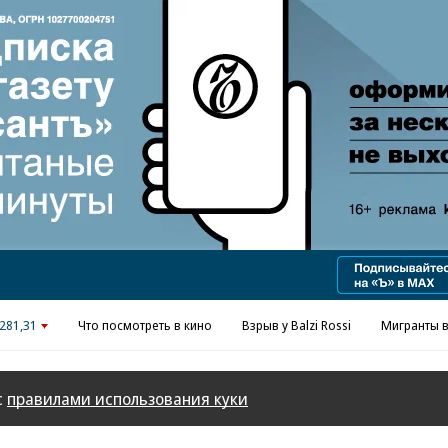
Реклама в «Ъ» www.kommersant.ru/ad
281,31
Что посмотреть в кино
Взрыв у Balzi Rossi
Мигранты в
с
правилами использования куки