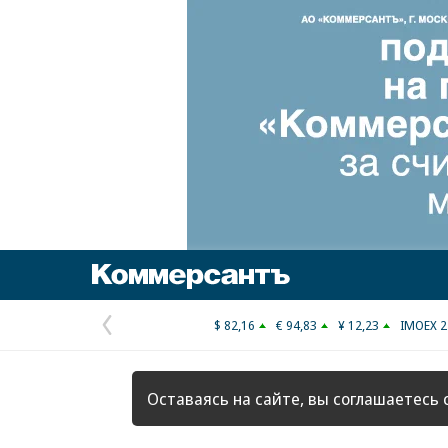
Коммерсантъ
$ 82,16
€ 94,83
¥ 12,23
IMOEX 2
Предыдущая
страница
Оставаясь на сайте, вы соглашаетесь 