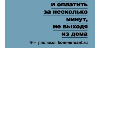
то:
митрий
ханин,
ммерсантъ