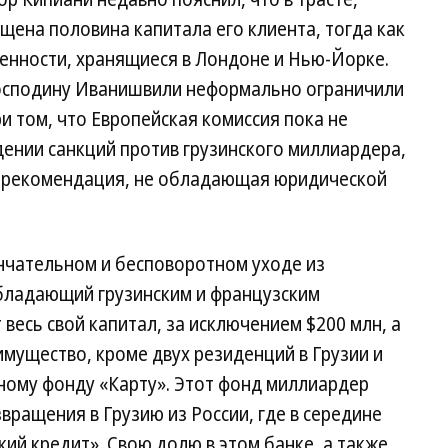
щена половина капитала его клиента, тогда как
енности, хранящиеся в Лондоне и Нью-Йорке.
господину Иванишвили неформально ограничили
ри том, что Европейская комиссия пока не
ении санкций против грузинского миллиардера,
 рекомендация, не обладающая юридической
ончательном и бесповоротном уходе из
бладающий грузинским и французским
 весь свой капитал, за исключением $200 млн, а
мущество, кроме двух резиденций в Грузии и
ному фонду «Карту». Этот фонд миллиардер
звращения в Грузию из России, где в середине
кий кредит». Свою долю в этом банке, а также