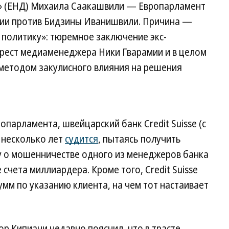
» (ЕНД) Михаила Саакашвили — Европарламент
ции против Бидзины Иванишвили. Причина —
 политику»: тюремное заключение экс-
рест медиаменеджера Ники Гварамии и в целом
методом закулисного влияния на решения
парламента, швейцарский банк Credit Suisse (с
 несколько лет
судится
, пытаясь получить
 о мошенничестве одного из менеджеров банка
счета миллиардера. Кроме того, Credit Suisse
умм по указанию клиента, на чем тот настаивает
 Кипиани недавно пояснил, что в трасте,