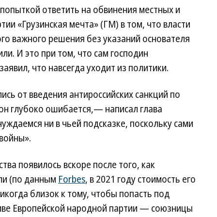
 попыткой ответить на обвинения местных и
ии «Грузинская мечта» (ГМ) в том, что власти
ого важного решения без указаний основателя
. И это при том, что сам господин
аявил, что навсегда уходит из политики.
лись от введения антироссийских санкций по
он глубоко ошибается,— написал глава
нуждаемся ни в чьей подсказке, поскольку сами
войны».
тва появилось вскоре после того, как
ли (по данным
Forbes
, в 2021 году стоимость его
никогда близок к тому, чтобы попасть под
тиве Европейской народной партии — союзницы