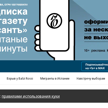
Реклама в «Ъ» www.kommersant.ru/ad
Взрыв у Balzi Rossi
Мигранты в Испании
Навстречу выборам
с
правилами использования куки