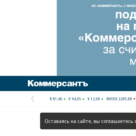
Коммерсантъ
$ 81,40
€ 94,05
¥ 12,08
IMOEX 2285,88
Предыдущая
страница
Оставаясь на сайте, вы соглашаетесь 