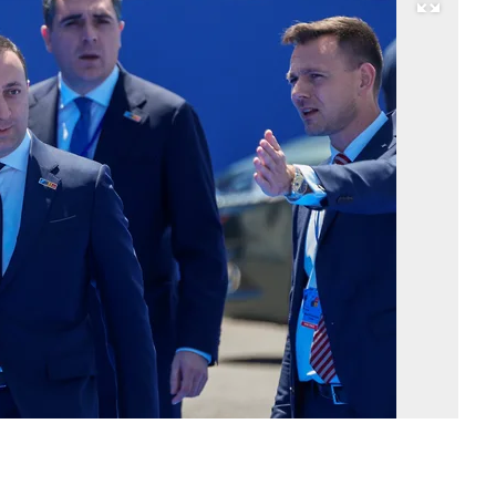
Развернуть на весь экран
П
Гр
Ир
Га
Фо
Pa
Wh
/
A