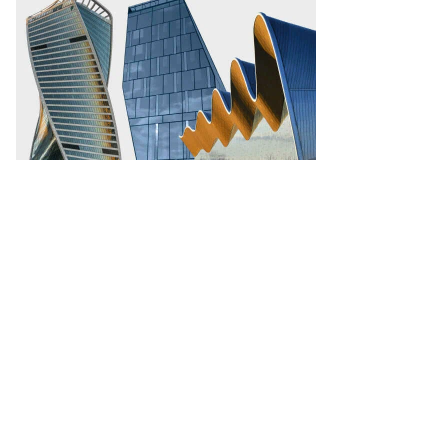
ремьер
узии
аклий
рибашвили
то:
ul
ite
P