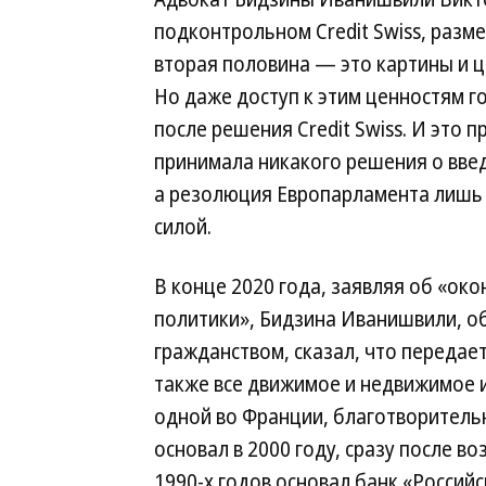
подконтрольном Credit Swiss, разме
вторая половина — это картины и ц
Но даже доступ к этим ценностям 
после решения Credit Swiss. И это п
принимала никакого решения о введ
а резолюция Европарламента лишь
силой.
В конце 2020 года, заявляя об «ок
политики», Бидзина Иванишвили, о
гражданством, сказал, что передает
также все движимое и недвижимое и
одной во Франции, благотворитель
основал в 2000 году, сразу после во
1990-х годов основал банк «Российс