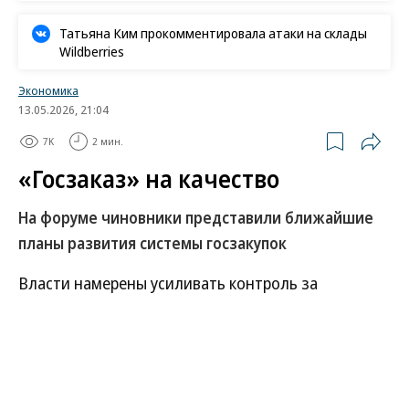
Татьяна Ким прокомментировала атаки на склады
Wildberries
Экономика
13.05.2026, 21:04
7K
2 мин.
«Госзаказ» на качество
На форуме чиновники представили ближайшие
планы развития системы госзакупок
Власти намерены усиливать контроль за
качеством отечественной продукции с помощью
инструментов госзаказа, следовало из
выступлений чиновников на пленарной дискуссии
профильного форума. В Минпромторге