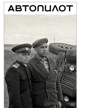
то:
S.
my