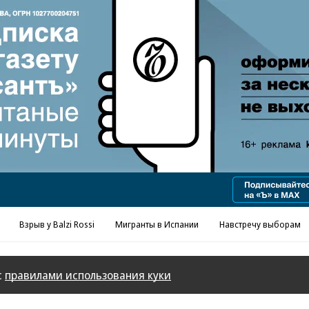
Реклама в «Ъ» www.kommersant.ru/ad
Взрыв у Balzi Rossi
Мигранты в Испании
Навстречу выборам
с
правилами использования куки