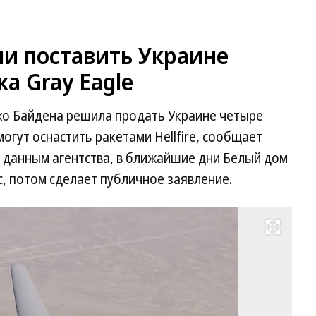
ли поставить Украине
а Gray Eagle
о Байдена решила продать Украине четыре
могут оснастить ракетами Hellfire, сообщает
о данным агентства, в ближайшие дни Белый дом
, потом сделает публичное заявление.
Развернуть на весь экран
Фо
U.
Ar