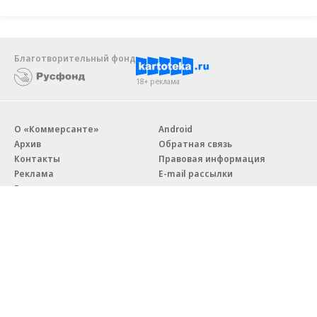
Благотворительный фонд
18+ реклама
О «Коммерсанте»
Android
Архив
Обратная связь
Контакты
Правовая информация
Реклама
E-mail рассылки
Вакансии
18+
© АО «Коммерсантъ». 127006, Москва, Оружейный переулок д. 41,
тел. +7 (495) 797-69-70.
Сетевое издание «Коммерсантъ» (доменное имя сайта:
kommersant.ru) зарегистрировано Федеральной службой