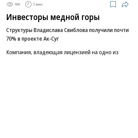
18K
3 мин.
Инвесторы медной горы
Структуры Владислава Свиблова получили почти
70% в проекте Ак-Суг
Компания, владеющая лицензией на одно из
крупнейших в России месторождений меди Ак-Суг
в Туве, отошла под контроль структур Владислава
Свиблова, контролирующего горно-
металлургическую группу «Ареал». Ранее актив
входил в портфель «Интергео» Михаила
Прохорова, но в 2024 году лицензия была
отозвана из-за нарушения сроков строительства
инфраструктуры. Высокий спрос и цены на медь
повышают привлекательность проекта, но