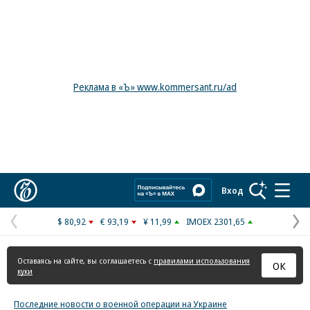
Реклама в «Ъ» www.kommersant.ru/ad
Коммерсантъ
Вход
$ 80,92
€ 93,19
¥ 11,99
IMOEX 2301,65
Предыдущая
С
страница
с
Оставаясь на сайте, вы соглашаетесь с
правилами использования
ОК
куки
Последние новости о военной операции на Украине