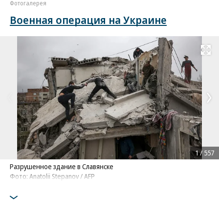
Фотогалерея
Военная операция на Украине
Развернуть на
1
/
557
Разрушенное здание в Славянске
Фото: Anatolii Stepanov / AFP