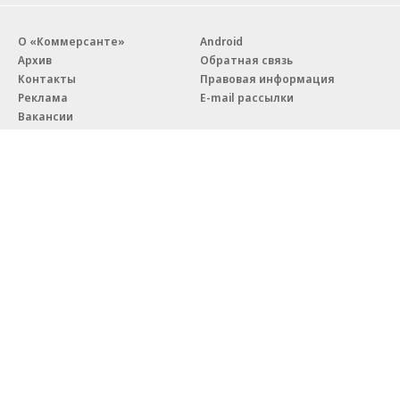
О «Коммерсанте»
Android
Архив
Обратная связь
Контакты
Правовая информация
Реклама
E-mail рассылки
Вакансии
18+
© АО «Коммерсантъ». 127006, Москва, Оружейный переулок д. 41,
тел. +7 (495) 797-69-70.
Сетевое издание «Коммерсантъ» (доменное имя сайта:
kommersant.ru) зарегистрировано Федеральной службой
по надзору в сфере связи, информационных технологий и массовых
коммуникаций (Роскомнадзор), регистрационный номер и дата
принятия решения о регистрации: серия
Эл № ФС77-76922
от 11 октября 2019 г.
Партнерские проекты/материалы, новости компаний, материалы
с пометкой «Промо» и «Официальное сообщение» опубликованы
на коммерческой основе.