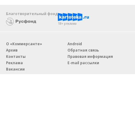
Благотворительный фонд
18+ реклама
О «Коммерсанте»
Android
Архив
Обратная связь
Контакты
Правовая информация
Реклама
E-mail рассылки
Вакансии
18+
© АО «Коммерсантъ». 127006, Москва, Оружейный переулок д. 41,
тел. +7 (495) 797-69-70.
Сетевое издание «Коммерсантъ» (доменное имя сайта:
kommersant.ru) зарегистрировано Федеральной службой
по надзору в сфере связи, информационных технологий и массовых
коммуникаций (Роскомнадзор), регистрационный номер и дата