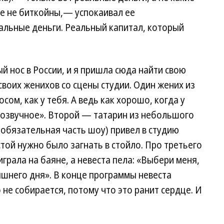
ие не биткойны,— успокаивал ее
льные деньги. Реальный капитал, который
й нос в России, и я пришла сюда найти свою
воих женихов со сцены студии. Один жених из
ом, как у тебя. А ведь как хорошо, когда у
 созвучное». Второй — татарин из небольшого
(обязательная часть шоу) привел в студию
той нужно было загнать в стойло. Про третьего
грала на баяне, а невеста пела: «Выбери меня,
яшнего дня». В конце программы невеста
не собирается, потому что это ранит сердце. И