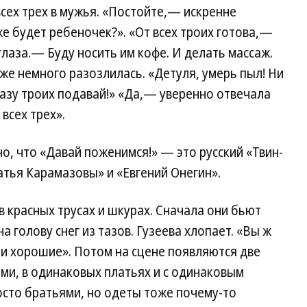
 всех трех в мужья. «Постойте,— искренне
же будет ребеночек?». «От всех троих готова,—
глаза.— Буду носить им кофе. И делать массаж.
же немного разозлилась. «Детуля, умерь пыл! Ни
разу троих подавай!» «Да,— уверенно отвечала
 всех трех».
о, что «Давай поженимся!» — это русский «Твин-
атья Карамазовы» и «Евгений Онегин».
в красных трусах и шкурах. Сначала они бьют
а голову снег из тазов. Гузеева хлопает. «Вы ж
и хорошие». Потом на сцене появляются две
ми, в одинаковых платьях и с одинаковым
осто братьями, но одеты тоже почему-то