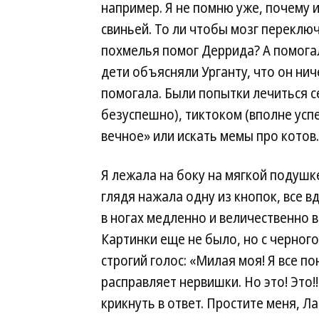
например. Я не помню уже, почему и
свиньей. То ли чтобы мозг переключ
похмелья помог Деррида? А помогал
дети объясняли Урганту, что он ни
помогала. Были попытки лечиться се
безуспешно), тиктоком (вполне усп
вечное» или искать мемы про котов.
Я лежала на боку на мягкой подушке
глядя нажала одну из кнопок, все в
в ногах медленно и величественно 
Картинки еще не было, но с черного
строгий голос: «Милая моя! Я все 
расправляет нервишки. Но это! Это!!
крикнуть в ответ. Простите меня, Ла