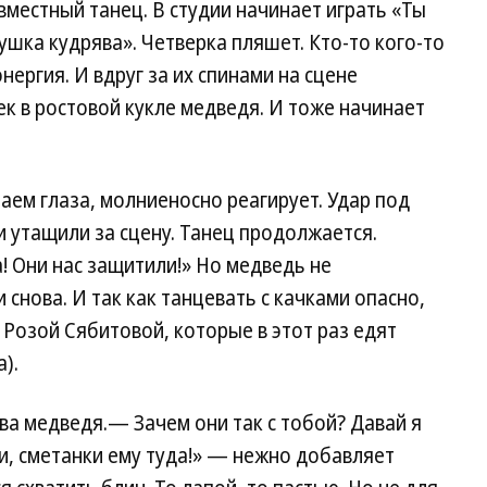
местный танец. В студии начинает играть «Ты
шка кудрява». Четверка пляшет. Кто-то кого-то
ергия. И вдруг за их спинами на сцене
ек в ростовой кукле медведя. И тоже начинает
аем глаза, молниеносно реагирует. Удар под
 и утащили за сцену. Танец продолжается.
! Они нас защитили!» Но медведь не
 снова. И так как танцевать с качками опасно,
 Розой Сябитовой, которые в этот раз едят
).
а медведя.— Зачем они так с тобой? Давай я
и, сметанки ему туда!» — нежно добавляет