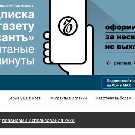
Реклама в «Ъ» www.kommersant.ru/ad
Взрыв у Balzi Rossi
Мигранты в Испании
Навстречу выборам
с
правилами использования куки