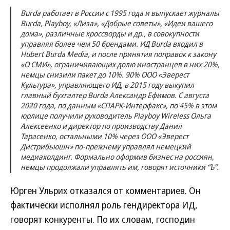
Burda работает в России с 1995 года и выпускает журналы
Burda, Playboy, «Лиза», «Добрые советы», «Идеи вашего
дома», различные кроссворды и др., в совокупности
управляя более чем 50 брендами. ИД Burda входил в
Hubert Burda Media, и после принятия поправок к закону
«О СМИ», ограничивающих долю иностранцев в них 20%,
немцы снизили пакет до 10%. 90% ООО «Эверест
Культура», управляющего ИД, в 2015 году выкупил
главный бухгалтер Burda Александр Ефимов. С августа
2020 года, по данным «СПАРК-Интерфакс», по 45% в этом
юрлице получили руководитель Playboy Wireless Ольга
Алексеенко и директор по производству Данил
Тарасенко, остальными 10% через ООО «Эверест
Дистрибьюшн» по-прежнему управлял немецкий
медиахолдинг. Формально оформив бизнес на россиян,
немцы продолжали управлять им, говорят источники “Ъ”.
Юрген Ульрих отказался от комментариев. Он
фактически исполнял роль гендиректора ИД,
говорят конкуренты. По их словам, господин