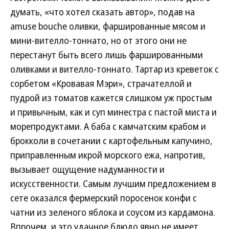
думать, «что хотел сказать автор», подав на
amuse bouche оливки, фаршированные мясом и
мини-вителло-тоннато, но от этого они не
перестанут быть всего лишь фаршированными
оливками и вителло-тоннато. Тартар из креветок с
сорбетом «Кровавая Мэри», страчателлой и
пудрой из томатов кажется слишком уж простым
и привычным, как и суп минестра с пастой миста и
морепродуктами. А баба с камчатским крабом и
брокколи в сочетании с картофельным капучино,
приправленным икрой морского ежа, напротив,
вызывает ощущение надуманности и
искусственности. Самым лучшим предложением в
сете оказался фермерский поросенок конфи с
чатни из зеленого яблока и соусом из кардамона.
Впрочем, и это удачное блюдо явно не имеет