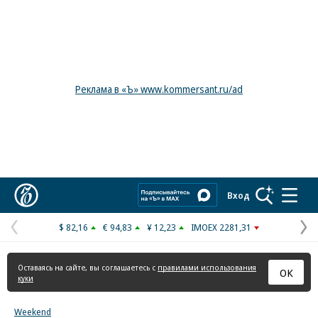
Реклама в «Ъ» www.kommersant.ru/ad
Коммерсантъ
Вход
$ 82,16
€ 94,83
¥ 12,23
IMOEX 2281,31
Предыдущая
С
страница
с
Оставаясь на сайте, вы соглашаетесь с
правилами использования
ОК
куки
Weekend