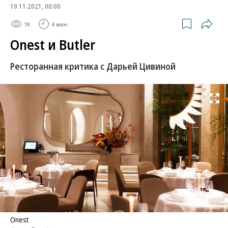
19.11.2021, 00:00
1K
4 мин.
Onest и Butler
Ресторанная критика с Дарьей Цивиной
Развернуть на
Onest