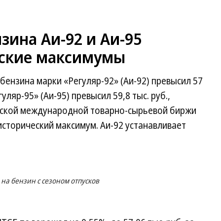
ина Аи-92 и Аи-95
еские максимумы
ензина марки «Регуляр-92» (Аи-92) превысил 57
гуляр-95» (Аи-95) превысил 59,8 тыс. руб.,
ской международной товарно-сырьевой биржи
сторический максимум. Аи-92 устанавливает
на бензин с сезоном отпусков