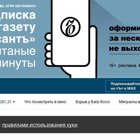
Реклама в «Ъ» www.kommersant.ru/ad
281,31
Что посмотреть в кино
Взрыв у Balzi Rossi
Мигранты в
с
правилами использования куки