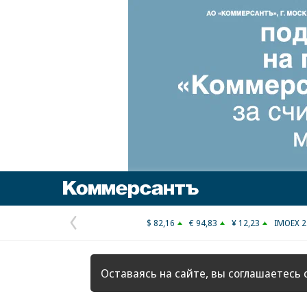
Коммерсантъ
$ 82,16
€ 94,83
¥ 12,23
IMOEX 2
Предыдущая
страница
Оставаясь на сайте, вы соглашаетесь 