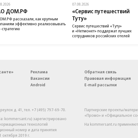
08.2026
07.08.2026
АО ДОМ.РФ
«Сервис путешествий
Туту»
ОМ.РФ рассказали, как крупным
паниям эффективно реализовывать
Сервис путешествий «Туту»
-стратегию
и «Нетмонет» поддержат лучших
сотрудников российских отелей
санте»
Реклама
Обратная связь
Вакансии
Правовая информация
Android
E-mail рассылки
реулок д. 41,
тел. +7 (495) 797-69-70.
Партнерские проекты/матери
«Промо» и «Официальное со
а: kommersant.ru) зарегистрировано
нформационных технологий
На kommersant.ru применяют
ционный номер и дата принятия
1 октября 2019 г.