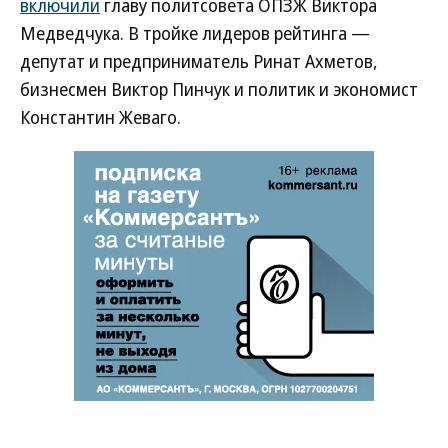
включили
главу политсовета ОПЗЖ Виктора
Медведчука. В тройке лидеров рейтинга —
депутат и предприниматель Ринат Ахметов,
бизнесмен Виктор Пинчук и политик и экономист
Константин Жеваго.
Новости партнеров
ВСУ точно получат десятки тысяч новых
солдат
Путин озвучил итоговый план СВО
Зеленский неожиданно высказался о
возвращении Крыма
Заставим раскаяться: союзник России
дал грозное обещание