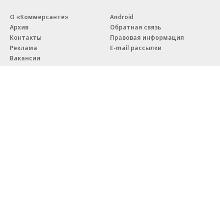
Бизнес-центр STONE Римская
В ДОМ.РФ рассказали, как
возведен в полную высоту
крупным компаниям эффектив
реализовывать ESG-стратегию
Благотворительный фонд
18+ реклама
О «Коммерсанте»
Android
Архив
Обратная связь
Контакты
Правовая информация
Реклама
E-mail рассылки
Вакансии
18+