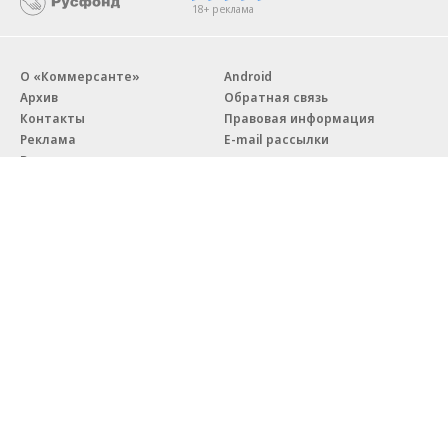
18+ реклама
О «Коммерсанте»
Android
Архив
Обратная связь
Контакты
Правовая информация
Реклама
E-mail рассылки
Вакансии
18+
© АО «Коммерсантъ». 127006, Москва, Оружейный переулок д. 41,
тел. +7 (495) 797-69-70.
Сетевое издание «Коммерсантъ» (доменное имя сайта:
kommersant.ru) зарегистрировано Федеральной службой
по надзору в сфере связи, информационных технологий и массовых
коммуникаций (Роскомнадзор), регистрационный номер и дата
принятия решения о регистрации: серия
Эл № ФС77-76922
от 11 октября 2019 г.
Партнерские проекты/материалы, новости компаний, материалы