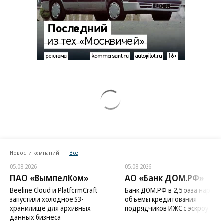
Новости компаний
Все
05.08.2026
05.08.2026
ПАО «ВымпелКом»
АО «Банк ДОМ.РФ»
Beeline Cloud и PlatformCraft
Банк ДОМ.РФ в 2,5 раза нараст
запустили холодное S3-
объемы кредитования
хранилище для архивных
подрядчиков ИЖС с эскроу
данных бизнеса