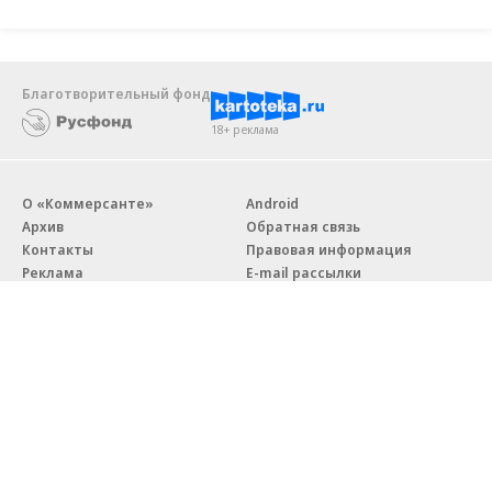
Благотворительный фонд
18+ реклама
О «Коммерсанте»
Android
Архив
Обратная связь
Контакты
Правовая информация
Реклама
E-mail рассылки
Вакансии
18+
© АО «Коммерсантъ». 127006, Москва, Оружейный переулок д. 41,
тел. +7 (495) 797-69-70.
Сетевое издание «Коммерсантъ» (доменное имя сайта:
kommersant.ru) зарегистрировано Федеральной службой