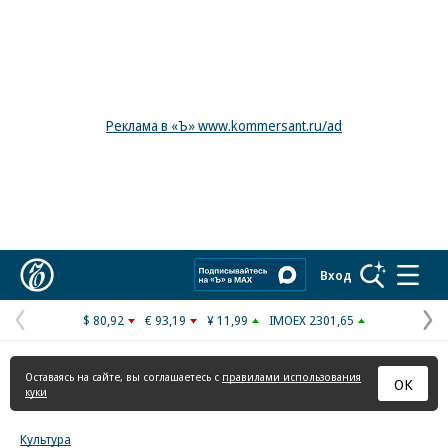
Реклама в «Ъ» www.kommersant.ru/ad
Коммерсантъ
Вход
$ 80,92
€ 93,19
¥ 11,99
IMOEX 2301,65
Предыдущая
С
страница
с
Оставаясь на сайте, вы соглашаетесь с
правилами использования
ОК
куки
Культура