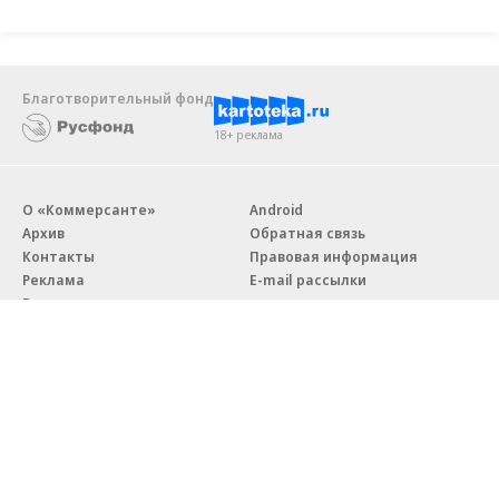
Благотворительный фонд
18+ реклама
О «Коммерсанте»
Android
Архив
Обратная связь
Контакты
Правовая информация
Реклама
E-mail рассылки
Вакансии
18+
© АО «Коммерсантъ». 127006, Москва, Оружейный переулок д. 41,
тел. +7 (495) 797-69-70.
Сетевое издание «Коммерсантъ» (доменное имя сайта:
kommersant.ru) зарегистрировано Федеральной службой