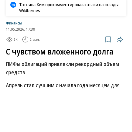
Татьяна Ким прокомментировала атаки на склады
Wildberries
Финансы
11.05.2026, 17:38
5K
2 мин.
С чувством вложенного долга
ПИФы облигаций привлекли рекордный объем
средств
Апрель стал лучшим с начала года месяцем для
рынка коллективных инвестиций. Чистый приток
средств в розничные паевые инвестиционные
фонды (ОПИФы и БПИФы) достиг почти 180 млрд
руб., на 46% превысив показатель марта. Почти
весь приток пришелся на облигационные фонды,