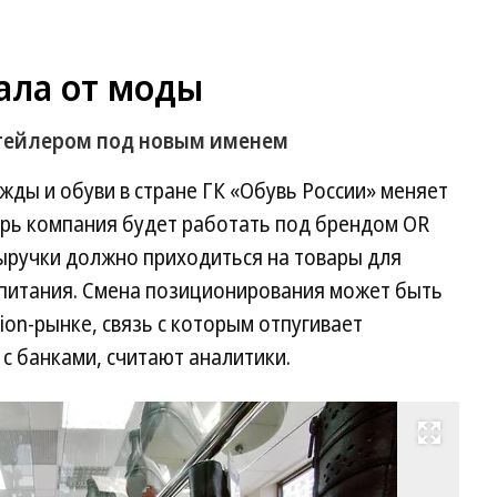
ала от моды
итейлером под новым именем
ды и обуви в стране ГК «Обувь России» меняет
ерь компания будет работать под брендом OR
 выручки должно приходиться на товары для
 питания. Смена позиционирования может быть
ion-рынке, связь с которым отпугивает
с банками, считают аналитики.
Развернуть на весь экран
Фо