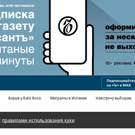
Реклама в «Ъ» www.kommersant.ru/ad
Взрыв у Balzi Rossi
Мигранты в Испании
Навстречу выборам
с
правилами использования куки