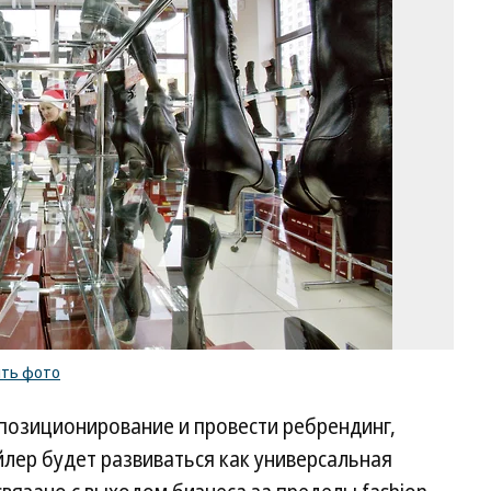
Ев
Ду
Ко
/
ку
ф
ить фото
позиционирование и провести ребрендинг,
йлер будет развиваться как универсальная