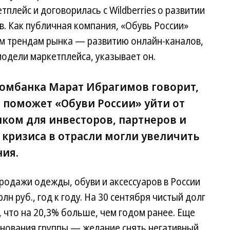
плейс и договорилась с Wildberries о развитии
в. Как публичная компания, «Обувь России»
м трендам рынка — развитию онлайн-каналов,
модели маркетплейса, указывает он.
омбанка Марат Ибрагимов говорит,
 поможет «Обуви России» уйти от
нком для инвесторов, партнеров и
 кризиса в отрасли могли увеличить
ия.
 продажи одежды, обуви и аксессуаров в России
рлн руб., год к году. На 30 сентября чистый долг
, что на 20,3% больше, чем годом ранее. Еще
нования группы — желание снять негативный