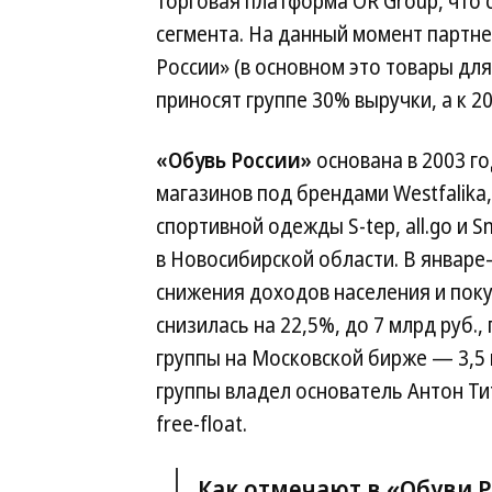
торговая платформа OR Group, что с
сегмента. На данный момент партн
России» (в основном это товары дл
приносят группе 30% выручки, а к 2
«Обувь России»
основана в 2003 го
магазинов под брендами Westfalika
спортивной одежды S-tep, all.go и
в Новосибирской области. В январ
снижения доходов населения и пок
снизилась на 22,5%, до 7 млрд руб.,
группы на Московской бирже — 3,5 
группы владел основатель Антон Ти
free-float.
Как отмечают в «Обуви 