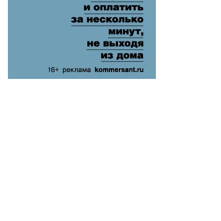
гений
дин,
ммерсантъ
пить
ото