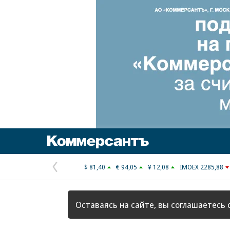
Коммерсантъ
$ 81,40
€ 94,05
¥ 12,08
IMOEX 2285,88
Предыдущая
страница
Оставаясь на сайте, вы соглашаетесь 