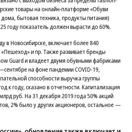
вязано с выходом бизнеса за пределы fashion-
ерские товары на онлайн-платформе «Обуви
я дома, бытовая техника, продукты питания)
025 году показатель должен вырасти до 60%.
ду в Новосибирске, включает более 840
, «Пешеход» и пр. Также развивает бренды
 Snow Guard и владеет двумя обувными фабриками
е—сентябре на фоне пандемии COVID-19,
упательной способности выручка группы
 год к году, сказано в отчетности. Капитализация
млрд руб. На 31 декабря 2019 года 50% акций
тов, 2% было у других акционеров, остальное —
России», обновление также включает и