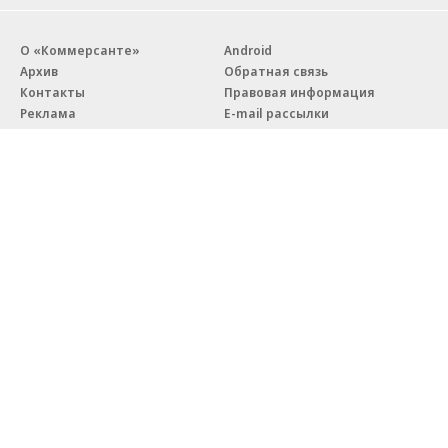
О «Коммерсанте»
Android
Архив
Обратная связь
Контакты
Правовая информация
Реклама
E-mail рассылки
Вакансии
18+
© АО «Коммерсантъ». 127006, Москва, Оружейный переулок д. 41,
тел. +7 (495) 797-69-70.
Сетевое издание «Коммерсантъ» (доменное имя сайта:
kommersant.ru) зарегистрировано Федеральной службой
по надзору в сфере связи, информационных технологий и массовых
коммуникаций (Роскомнадзор), регистрационный номер и дата
принятия решения о регистрации: серия
Эл № ФС77-76922
от 11 октября 2019 г.
Партнерские проекты/материалы, новости компаний, материалы
с пометкой «Промо» и «Официальное сообщение» опубликованы
на коммерческой основе.