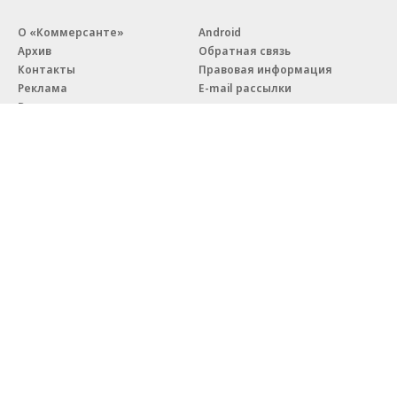
О «Коммерсанте»
Android
Архив
Обратная связь
Контакты
Правовая информация
Реклама
E-mail рассылки
Вакансии
18+
© АО «Коммерсантъ». 127006, Москва, Оружейный переулок д. 41,
тел. +7 (495) 797-69-70.
Сетевое издание «Коммерсантъ» (доменное имя сайта:
kommersant.ru) зарегистрировано Федеральной службой
по надзору в сфере связи, информационных технологий и массовых
коммуникаций (Роскомнадзор), регистрационный номер и дата
принятия решения о регистрации: серия
Эл № ФС77-76922
от 11 октября 2019 г.
Партнерские проекты/материалы, новости компаний, материалы
с пометкой «Промо» и «Официальное сообщение» опубликованы
на коммерческой основе.