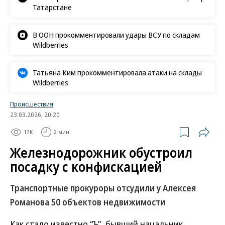
«Ъ» в социальных сетях
Роскачество нашло кишечную палочку в бургерах
пяти сетей быстрого питания
В Ozon рассказали об атаке на логистический центр в
Татарстане
В ООН прокомментировали удары ВСУ по складам
Wildberries
Татьяна Ким прокомментировала атаки на склады
Wildberries