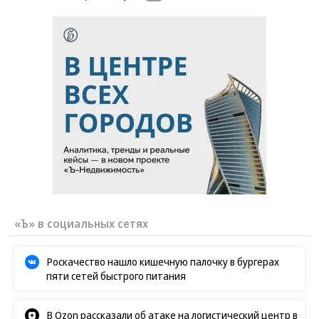
Новости партнеров
ВСУ точно получат десятки тысяч новых
солдат
Путин озвучил итоговый план СВО
Зеленский неожиданно высказался о
возвращении Крыма
Заставим раскаяться: союзник России
дал грозное обещание