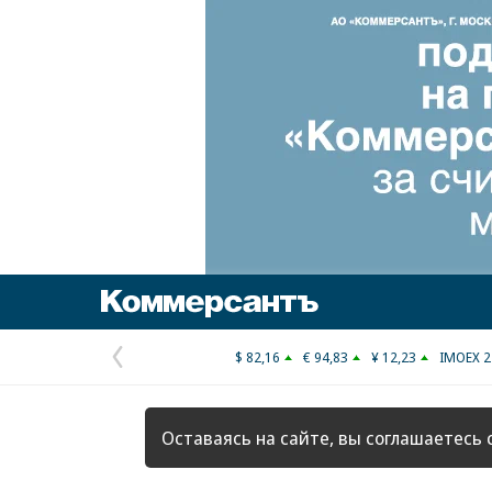
Коммерсантъ
$ 82,16
€ 94,83
¥ 12,23
IMOEX 2
Предыдущая
страница
Оставаясь на сайте, вы соглашаетесь 