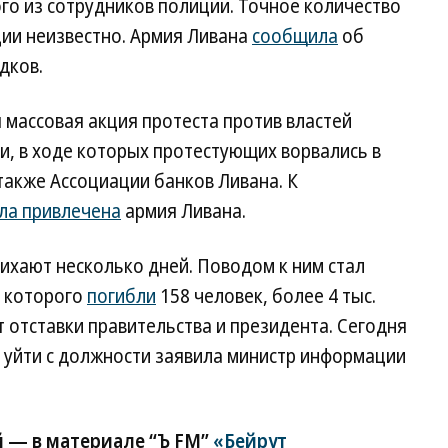
ого из сотрудников полиции. Точное количество
ции неизвестно. Армия Ливана
сообщила
об
дков.
массовая акция протеста против властей
и, в ходе которых протестующих ворвались в
 также Ассоциации банков Ливана. К
ла привлечена
армия Ливана.
тихают несколько дней. Поводом к ним стал
е которого
погибли
158 человек, более 4 тыс.
отставки правительства и президента. Сегодня
ии уйти с должности заявила министр информации
 — в материале “Ъ FM”
«Бейрут