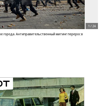
1
/
24
ре города. Антиправительственный митинг перерос в