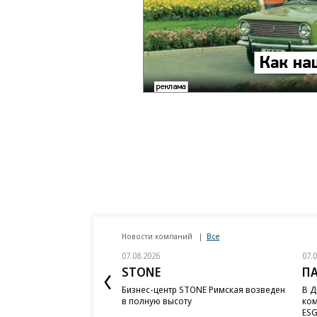
Новости компаний
Все
07.08.2026
07.
STONE
П
Бизнес-центр STONE Римская возведен
В Д
в полную высоту
ком
ESG