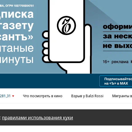
Реклама в «Ъ» www.kommersant.ru/ad
281,31
Что посмотреть в кино
Взрыв у Balzi Rossi
Мигранты в
с
правилами использования куки