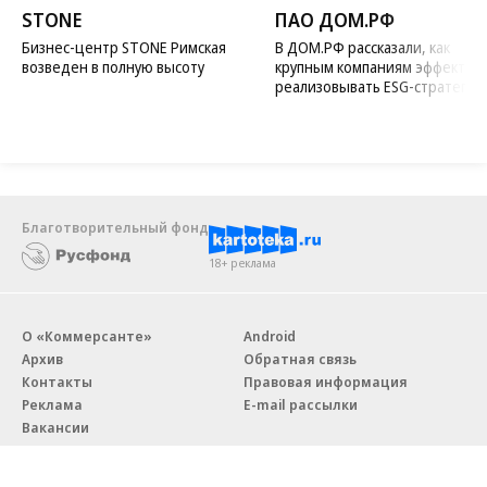
STONE
ПАО ДОМ.РФ
Бизнес-центр STONE Римская
В ДОМ.РФ рассказали, как
возведен в полную высоту
крупным компаниям эффектив
реализовывать ESG-стратегию
Благотворительный фонд
18+ реклама
О «Коммерсанте»
Android
Архив
Обратная связь
Контакты
Правовая информация
Реклама
E-mail рассылки
Вакансии
18+