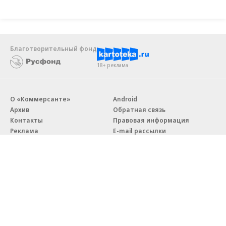
Благотворительный фонд
18+ реклама
О «Коммерсанте»
Android
Архив
Обратная связь
Контакты
Правовая информация
Реклама
E-mail рассылки
Вакансии
18+
© АО «Коммерсантъ». 127006, Москва, Оружейный переулок д. 41,
тел. +7 (495) 797-69-70.
Сетевое издание «Коммерсантъ» (доменное имя сайта: