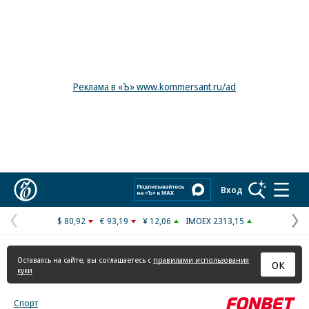
Реклама в «Ъ» www.kommersant.ru/ad
Коммерсантъ
Вход
$ 80,92
€ 93,19
¥ 12,06
IMOEX 2313,15
Предыдущая
С
страница
с
Оставаясь на сайте, вы соглашаетесь с
правилами использования
ОК
куки
Спорт