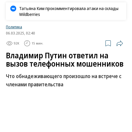
Татьяна Ким прокомментировала атаки на склады
Wildberries
Политика
06.03.2025, 02:40
92K
15 мин.
Владимир Путин ответил на
вызов телефонных мошенников
Что обнадеживающего произошло на встрече с
членами правительства
5 марта президент России Владимир Путин на
встрече по видеосвязи с членами правительства
разобрал проблему, с которой сталкиваются уже
все, кроме, видимо, только него самого:
масштабного наступления телефонных