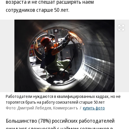
возраста и не спешат расширять наем
сотрудников старше 50 лет.
Развернуть на
Работодатели нуждаются в квалифицированных кадрах, но не
торопятся брать на работу соискателей старше 50 лет
Фото: Дмитрий Лебедев, Коммерсантъ
/
купить фото
Большинство (78%) российских работодателей
ожидают сложностей с наймом сотрудников в