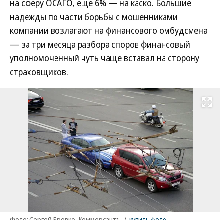
на сферу ОСАГО, еще 6% — на каско. Большие
надежды по части борьбы с мошенниками
компании возлагают на финансового омбудсмена
— за три месяца разбора споров финансовый
уполномоченный чуть чаще вставал на сторону
страховщиков.
Развернуть на
Фото: Сергей Бровко, Коммерсантъ
/
купить фото