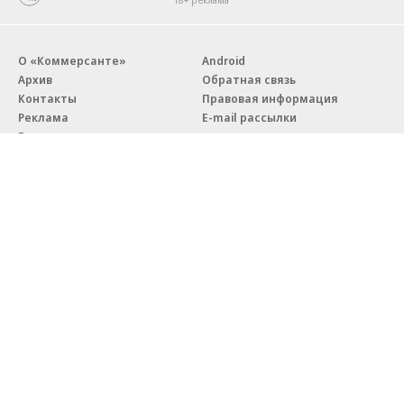
О «Коммерсанте»
Android
Архив
Обратная связь
Контакты
Правовая информация
Реклама
E-mail рассылки
Вакансии
18+
© АО «Коммерсантъ». 127006, Москва, Оружейный переулок д. 41,
тел. +7 (495) 797-69-70.
Сетевое издание «Коммерсантъ» (доменное имя сайта:
kommersant.ru) зарегистрировано Федеральной службой
по надзору в сфере связи, информационных технологий и массовых
коммуникаций (Роскомнадзор), регистрационный номер и дата
принятия решения о регистрации: серия
Эл № ФС77-76922
от 11 октября 2019 г.
Партнерские проекты/материалы, новости компаний, материалы
с пометкой «Промо» и «Официальное сообщение» опубликованы