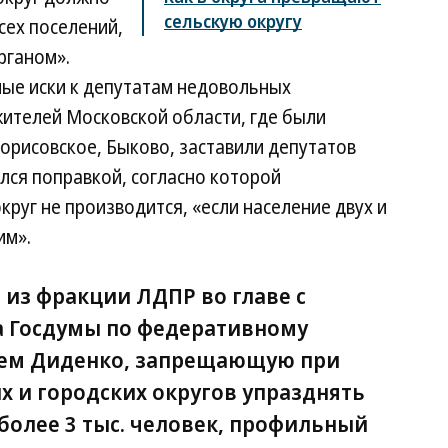
сельскую округу
сех поселений,
рганом».
ые иски к депутатам недовольных
жителей Московской области, где были
орисовское, Быково, заставили депутатов
лся поправкой, согласно которой
руг не производится, «если население двух и
им».
 из фракции ЛДПР во главе с
а Госдумы по федеративному
еем Диденко, запрещающую при
 и городских округов упразднять
более 3 тыс. человек, профильный