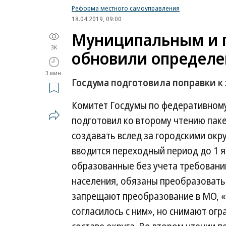
Реформа местного самоуправления
18.04.2019, 09:00
Муниципальным и 
3K
обновили определе
3 мин.
Госдума подготовила поправки к
Комитет Госдумы по федеративному
подготовил ко второму чтению пак
создавать вслед за городскими окр
вводится переходный период до 1 ян
образованные без учета требований
населения, обязаны преобразоватьс
запрещают преобразование в МО, «е
согласилось с ним», но снимают ог