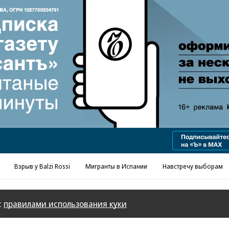
Реклама в «Ъ» www.kommersant.ru/ad
Взрыв у Balzi Rossi
Мигранты в Испании
Навстречу выборам
с
правилами использования куки