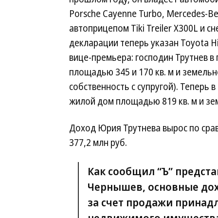
Porsche Cayenne Turbo, Mercedes-Be
автоприцепом Tiki Treiler X300L и с
декларации теперь указан Toyota H
вице-премьера: господин Трутнев в
площадью 345 и 170 кв. м и земельн
собственность с супругой). Теперь
жилой дом площадью 819 кв. м и зем
Доход Юрия Трутнева вырос по срав
377,2 млн руб.
Как сообщил “Ъ” предст
Чернышев, основные дох
за счет продажи прина
недвижимого имущества,