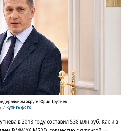
федеральном округе Юрий Трутнев
ъ
/
купить фото
ева в 2018 году составил 538 млн руб. Как и в
илем BMW Х6 М50D, совместно с супругой —