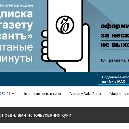
Реклама в «Ъ» www.kommersant.ru/ad
281,31
Что посмотреть в кино
Взрыв у Balzi Rossi
Мигранты в
с
правилами использования куки