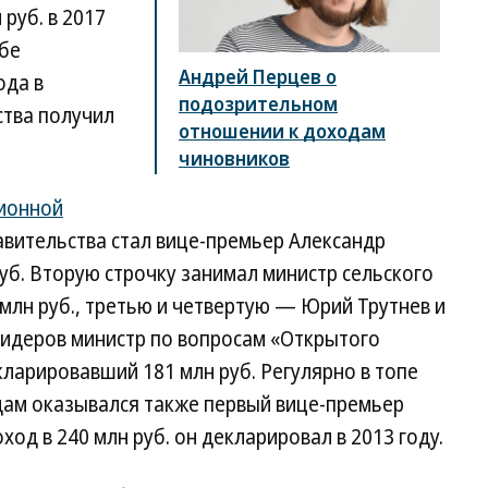
 руб. в 2017
жбе
Андрей Перцев о
ода в
подозрительном
ства получил
отношении к доходам
чиновников
ионной
вительства стал вице-премьер Александр
руб. Вторую строчку занимал министр сельского
 млн руб., третью и четвертую — Юрий Трутнев и
лидеров министр по вопросам «Открытого
ларировавший 181 млн руб. Регулярно в топе
дам оказывался также первый вице-премьер
д в 240 млн руб. он декларировал в 2013 году.