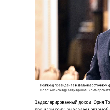
Полпред президента в Дальневосточном 
Фото: Александр Миридонов, Коммерсант
Задекларированный доход Юрия Трутн
прошлом году, он владеет автомоб