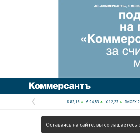
Коммерсантъ
$ 82,16
€ 94,83
¥ 12,23
IMOEX 2
Предыдущая
страница
Оставаясь на сайте, вы соглашаетесь 