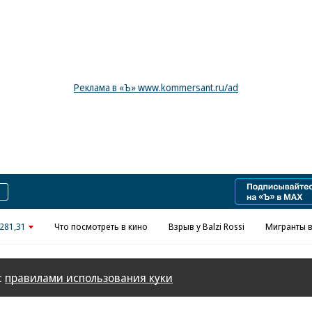
Реклама в «Ъ» www.kommersant.ru/ad
281,31
Что посмотреть в кино
Взрыв у Balzi Rossi
Мигранты в
с
правилами использования куки