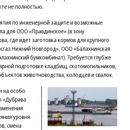
кте не полностью.
иятия по инженерной защите и возможные
ла для ООО «Правдинское» (в зону
а, где идет заготовка кормов для крупного
нсгаз Нижний Новгород», ООО «Балахнинская
алахнинский бумкомбинат). Требуется глубже
арной подготовке кладбищ, скотомогильников,
объектов животноводства, колодцев и свалок.
и на особо
ю «Дубрава
изменения
яния уровня
ов, смена