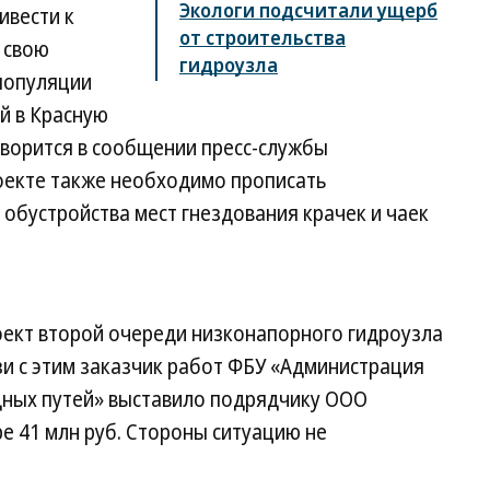
Экологи подсчитали ущерб
ивести к
от строительства
 свою
гидроузла
популяции
й в Красную
оворится в сообщении пресс-службы
роекте также необходимо прописать
обустройства мест гнездования крачек и чаек
оект второй очереди низконапорного гидроузла
язи с этим заказчик работ ФБУ «Администрация
дных путей» выставило подрядчику ООО
ре 41 млн руб. Стороны ситуацию не