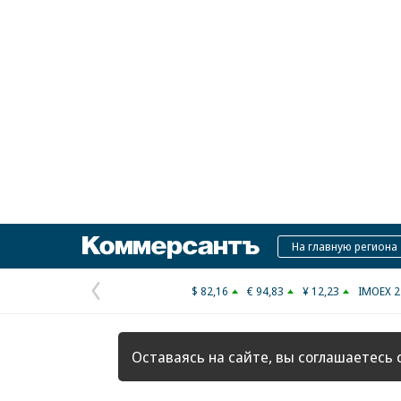
Коммерсантъ
На главную региона
$ 82,16
€ 94,83
¥ 12,23
IMOEX 2
Предыдущая
страница
Оставаясь на сайте, вы соглашаетесь 