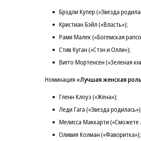
Брэдли Купер («Звезда родилас
Кристиан Бэйл («Власть»);
Рами Малек («Богемская рапсо
Стив Куган («Стэн и Олли»);
Вигго Мортенсен («Зеленая кни
Номинация
«Лучшая женская рол
Гленн Клоуз («Жена»);
Леди Гага («Звезда родилась»)
Мелисса Маккарти («Сможете л
Оливия Колман («Фаворитка»);