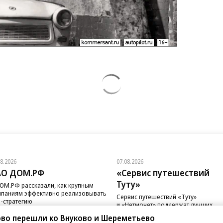
08.2026
07.08.2026
АО ДОМ.РФ
«Сервис путешествий
Туту»
ОМ.РФ рассказали, как крупным
паниям эффективно реализовывать
Сервис путешествий «Туту»
-стратегию
и «Нетмонет» поддержат лучших
сотрудников российских отелей
во перешли ко Внуково и Шереметьево