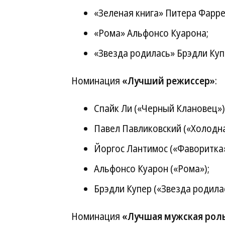
«Зеленая книга» Питера Фарре
«Рома» Альфонсо Куарона;
«Звезда родилась» Брэдли Куп
Номинация
«Лучший режиссер»
:
Спайк Ли («Черный Клановец»)
Павел Павликовский («Холодна
Йоргос Лантимос («Фаворитка»
Альфонсо Куарон («Рома»);
Брэдли Купер («Звезда родилас
Номинация
«Лучшая мужская рол