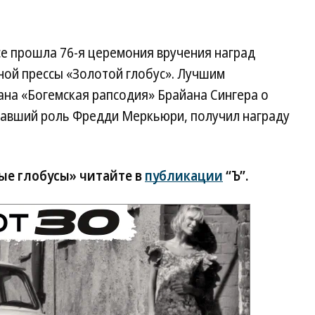
се прошла 76-я церемония вручения наград
ной прессы «Золотой глобус». Лучшим
на «Богемская рапсодия» Брайана Сингера о
гравший роль Фредди Меркьюри, получил награду
ые глобусы» читайте в
публикации
“Ъ”.