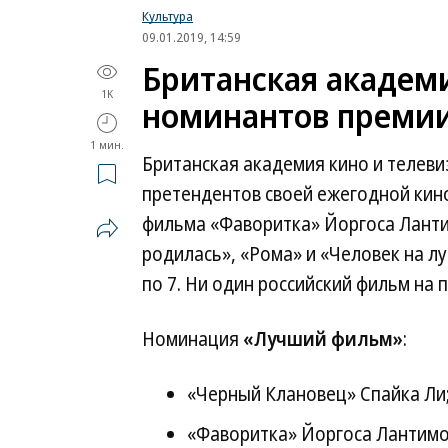
Культура
09.01.2019, 14:59
Британская академи
1K
номинантов премии
1 мин.
Британская академия кино и телеви
претендентов своей ежегодной кин
фильма «Фаворитка» Йоргоса Ланти
родилась», «Рома» и «Человек на л
по 7. Ни один российский фильм на
Номинация
«Лучший фильм»
:
«Черный Клановец» Спайка Ли
«Фаворитка» Йоргоса Лантимо