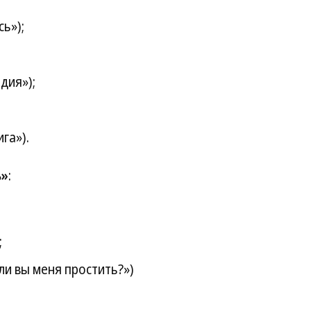
ь»);
дия»);
га»).
ь»
:
;
и вы меня простить?»)