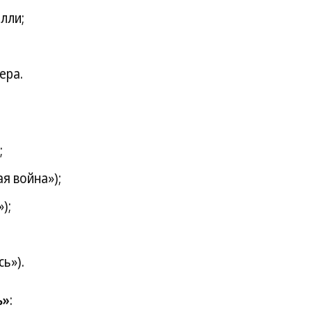
лли;
ера.
;
я война»);
);
ь»).
ь»
: