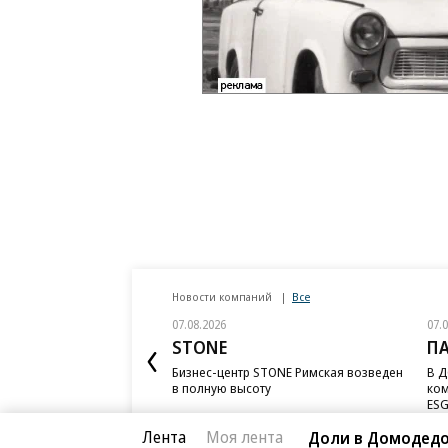
Новости компаний
Все
07.08.2026
07.
STONE
П
Бизнес-центр STONE Римская возведен
В Д
в полную высоту
ком
ESG
Лента
Моя лента
Доли в Домодедо