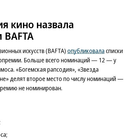
я кино назвала
 BAFTA
зионных искусств (BAFTA)
опубликовала
списки
опремии. Больше всего номинаций — 12 — у
моса. «Богемская рапсодия», «Звезда
уне» делят второе место по числу номинаций —
 премию не номинирован.
;
са;