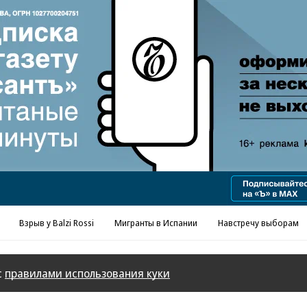
Реклама в «Ъ» www.kommersant.ru/ad
Взрыв у Balzi Rossi
Мигранты в Испании
Навстречу выборам
с
правилами использования куки