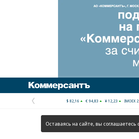
Коммерсантъ
$ 82,16
€ 94,83
¥ 12,23
IMOEX 2
Предыдущая
страница
Оставаясь на сайте, вы соглашаетесь 