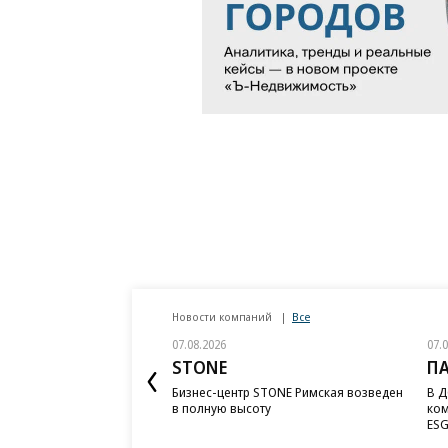
Новости компаний
Все
07.08.2026
07.
STONE
П
Бизнес-центр STONE Римская возведен
В Д
в полную высоту
ком
ESG