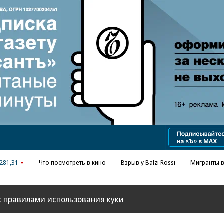
Реклама в «Ъ» www.kommersant.ru/ad
281,31
Что посмотреть в кино
Взрыв у Balzi Rossi
Мигранты в
с
правилами использования куки