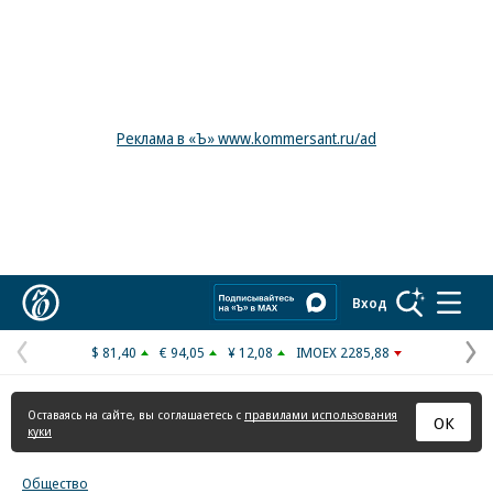
Реклама в «Ъ» www.kommersant.ru/ad
Коммерсантъ
Вход
$ 81,40
€ 94,05
¥ 12,08
IMOEX 2285,88
Предыдущая
С
страница
с
Оставаясь на сайте, вы соглашаетесь с
правилами использования
ОК
куки
Общество