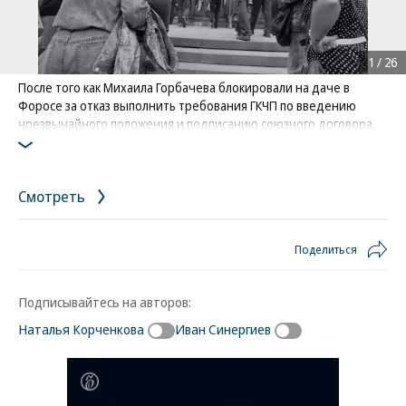
1
/
26
После того как Михаила Горбачева блокировали на даче в
Форосе за отказ выполнить требования ГКЧП по введению
чрезвычайного положения и подписанию союзного договора,
поднялись по тревоге и начали выдвигаться в Москву
мотострелковые, танковые и десантные части Московского
военного округа. Москвичи, несмотря на запрет митингов и
Смотреть
демонстраций, начали собираться в центре города
Фото: Коммерсантъ / Сергей Семенов
Поделиться
Подписывайтесь на авторов:
Наталья Корченкова
Иван Синергиев