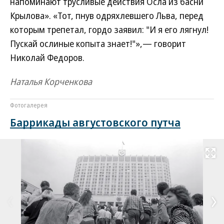
напоминают трусливые действия Осла из басни
Крылова». «Тот, пнув одряхлевшего Льва, перед
которым трепетал, гордо заявил: "И я его лягнул!
Пускай ослиные копыта знает!"»,— говорит
Николай Федоров.
Наталья Корченкова
Фотогалерея
Баррикады августовского путча
Развернуть на