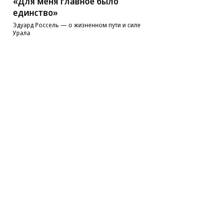
«Для меня главное было
единство»
Эдуард Россель — о жизненном пути и силе
Урала