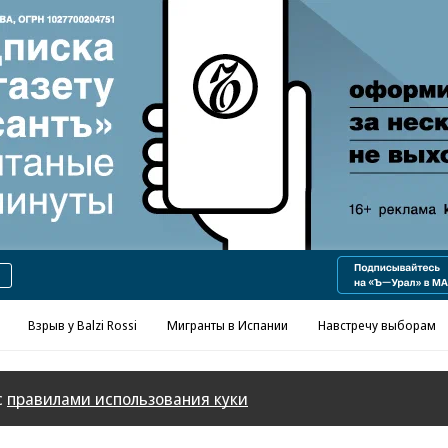
Реклама в «Ъ» www.kommersant.ru/ad
Взрыв у Balzi Rossi
Мигранты в Испании
Навстречу выборам
с
правилами использования куки