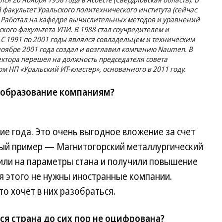
 факультет Уральского политехнического института (сейчас
 Работал на кафедре вычислительных методов и уравнений
ого факультета УПИ. В 1988 стал соучредителем и
 С 1991 по 2001 годы являлся совладельцем и техническим
оябре 2001 года создал и возглавил компанию Naumen. В
ектора перешел на должность председателя совета
м НП «Уральский ИТ-кластер», основанного в 2011 году.
еобразование компаниям?
ие года. Это очень выгодное вложение за счет
ый пример — Магнитогорский металлургический
чили на параметры стана и получили повышение
я этого не нужны иностранные компании.
то хочет в них разобраться.
ся страна до сих пор не оцифрована?