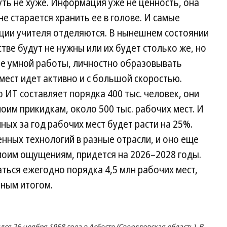
ть не хуже. Информация уже не ценность, она
не старается хранить ее в голове. И самые
кции учителя отделяются. В нынешнем состоянии
тве будут не нужны или их будет столько же, но
ше умной работы, личностно образовывать
мест идет активно и с большой скоростью.
 ИТ составляет порядка 400 тыс. человек, они
оим прикидкам, около 500 тыс. рабочих мест. И
ых за год рабочих мест будет расти на 25%.
нных технологий в разные отрасли, и оно еще
 моим ощущениям, придется на 2026–2028 годы.
ться ежегодно порядка 4,5 млн рабочих мест,
ьным итогом.
я 26 ноября 1958 года в Асбесте (Свердловская область). В