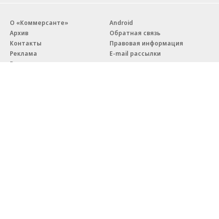
О «Коммерсанте»
Android
Архив
Обратная связь
Контакты
Правовая информация
Реклама
E-mail рассылки
Вакансии
18+
© АО «Коммерсантъ». 127006, Москва, Оружейный переулок д. 41,
тел. +7 (495) 797-69-70.
Сетевое издание «Коммерсантъ» (доменное имя сайта:
kommersant.ru) зарегистрировано Федеральной службой
по надзору в сфере связи, информационных технологий и массовых
коммуникаций (Роскомнадзор), регистрационный номер и дата
принятия решения о регистрации: серия
Эл № ФС77-76922
от 11 октября 2019 г.
Партнерские проекты/материалы, новости компаний, материалы
с пометкой «Промо» и «Официальное сообщение» опубликованы
на коммерческой основе.