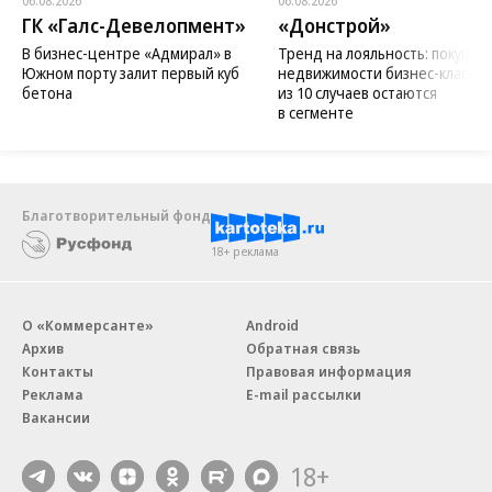
06.08.2026
06.08.2026
ГК «Галс-Девелопмент»
«Донстрой»
В бизнес-центре «Адмирал» в
Тренд на лояльность: покупат
Южном порту залит первый куб
недвижимости бизнес-класса в
бетона
из 10 случаев остаются
в сегменте
Благотворительный фонд
18+ реклама
О «Коммерсанте»
Android
Архив
Обратная связь
Контакты
Правовая информация
Реклама
E-mail рассылки
Вакансии
18+