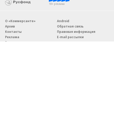
18+ реклама
О «Коммерсанте»
Android
Архив
Обратная связь
Контакты
Правовая информация
Реклама
E-mail рассылки
Вакансии
18+
© АО «Коммерсантъ». 127006, Москва, Оружейный переулок д. 41,
тел. +7 (495) 797-69-70.
Сетевое издание «Коммерсантъ» (доменное имя сайта:
kommersant.ru) зарегистрировано Федеральной службой
по надзору в сфере связи, информационных технологий и массовых
коммуникаций (Роскомнадзор), регистрационный номер и дата
принятия решения о регистрации: серия
Эл № ФС77-76922
от 11 октября 2019 г.
Партнерские проекты/материалы, новости компаний, материалы