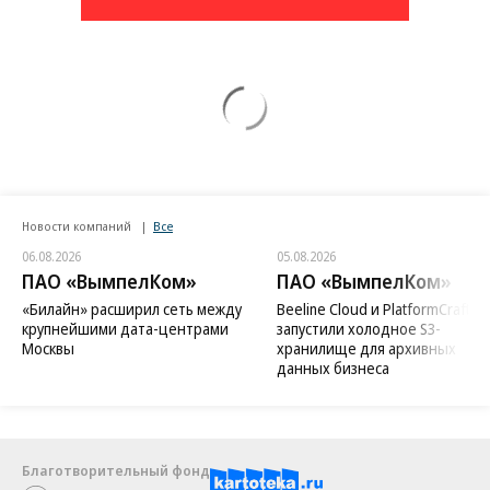
Новости компаний
Все
06.08.2026
05.08.2026
ПАО «ВымпелКом»
ПАО «ВымпелКом»
«Билайн» расширил сеть между
Beeline Cloud и PlatformCraft
крупнейшими дата-центрами
запустили холодное S3-
Москвы
хранилище для архивных
данных бизнеса
Благотворительный фонд