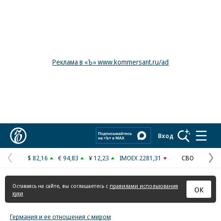
Реклама в «Ъ» www.kommersant.ru/ad
Коммерсантъ
Вход
$ 82,16
€ 94,83
¥ 12,23
IMOEX 2281,31
СВО
Предыдущая
С
страница
с
Оставаясь на сайте, вы соглашаетесь с
правилами использования
ОК
куки
Германия и ее отношения с миром