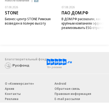
Новости компаний
Все
07.08.2026
07.08.2026
STONE
ПАО ДОМ.РФ
Бизнес-центр STONE Римская
В ДОМ.РФ рассказали, как
возведен в полную высоту
крупным компаниям эффектив
реализовывать ESG-стратегию
Благотворительный фонд
18+ реклама
О «Коммерсанте»
Android
Архив
Обратная связь
Контакты
Правовая информация
Реклама
E-mail рассылки
Вакансии