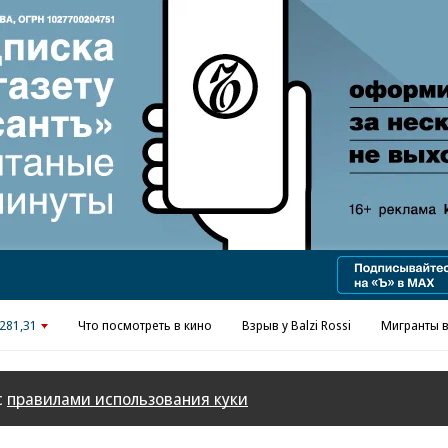
Реклама в «Ъ» www.kommersant.ru/ad
281,31
Что посмотреть в кино
Взрыв у Balzi Rossi
Мигранты в
с
правилами использования куки