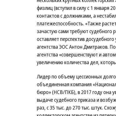
нескольких крупных коллекторских 
физлиц (вступил в силу с 1 января 
контактов с должниками, а нестаби
платежеспособность. «Также расте
зачастую сами требуют судебного р
оставляет перспектив досудебного
агентства ЭОС Антон Дмитраков. По
агентства «совершенствуют и автом
увеличению количества дел, котор
Лидер по объему цессионных долго
объединенная компания «Национал
бюро» (НСВ/ПКБ), в 2017 году она 
выдаче судебного приказа и возбуж
раз, с 35 тыс. до 270 тыс. штук. С
коллекторском агентстве из пятерк