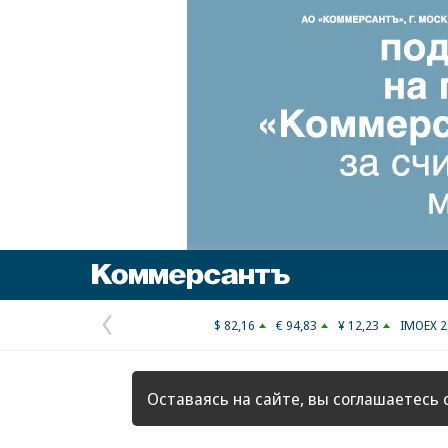
Коммерсантъ
$ 82,16
€ 94,83
¥ 12,23
IMOEX 2
Предыдущая
страница
Оставаясь на сайте, вы соглашаетесь 