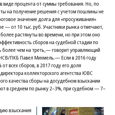
в виде процента от суммы требования. Но, по
аты на получение решения с учетом пошлины не
ороговое значение долга для «просуживания»
е — от 10 тыс. руб. Участники рынка отмечают,
 более растянуты во времени, но при этом оно
 эффективность сборов на судебной стадии по
 более чем на треть,— говорит управляющий
НСВ/ПКБ Павел Михмель.— Если в 2016 году
от всех сборов, в 2017 году его доля
ндиректора коллекторского агентства ЮВС
ного качества сборы на досудебном взыскании
яют в среднем по рынку 2–3%, при судебном — 7–
адию взыскания