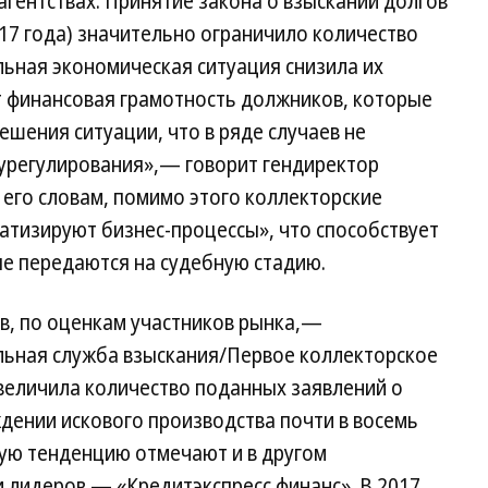
агентствах. Принятие закона о взыскании долгов
2017 года) значительно ограничило количество
льная экономическая ситуация снизила их
т финансовая грамотность должников, которые
ешения ситуации, что в ряде случаев не
 урегулирования»,— говорит гендиректор
 его словам, помимо этого коллекторские
атизируют бизнес-процессы», что способствует
ые передаются на судебную стадию.
в, по оценкам участников рынка,—
ьная служба взыскания/Первое коллекторское
увеличила количество поданных заявлений о
дении искового производства почти в восемь
хожую тенденцию отмечают и в другом
и лидеров — «Кредитэкспресс финанс». В 2017