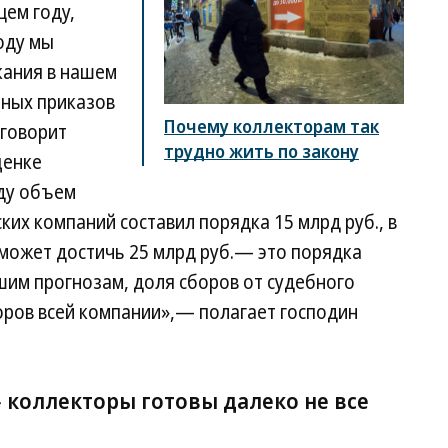
щем году,
оду мы
кания в нашем
нных приказов
Почему коллекторам так
 говорит
трудно жить по закону
ценке
оду объем
ких компаний составил порядка 15 млрд руб., в
 может достичь 25 млрд руб.— это порядка
нашим прогнозам, доля сборов от судебного
оров всей компании»,— полагает господин
 коллекторы готовы далеко не все