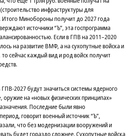
, что еще 1 трлн руб. военные получат на
 (строительство инфраструктуры для
. Итого Минобороны получит до 2027 года
тверждают источники “Ъ”, эта госпрограмма
алансированностью. Если в ГПВ на 2011–2020
лось на развитие ВМФ, а на сухопутные войска и
, то сейчас каждый вид и род войск получит
редств.
в ГПВ-2027 будут значиться системы ядерного
, оружие на «новых физических принципах»
 назначения. Последние были явно
ериод, говорит военный источник “Ъ”,
азали, что без модернизации вооружений и
евать будет гораздо сложнее. Сухопутные войска