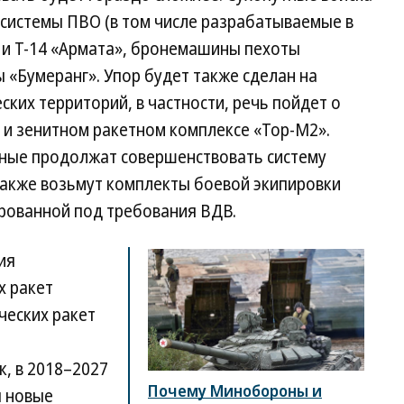
системы ПВО (в том числе разрабатываемые в
0 и Т-14 «Армата», бронемашины пехоты
 «Бумеранг». Упор будет также сделан на
ких территорий, в частности, речь пойдет о
 и зенитном ракетном комплексе «Тор-М2».
нные продолжат совершенствовать систему
также возьмут комплекты боевой экипировки
ированной под требования ВДВ.
ия
х ракет
ческих ракет
, в 2018–2027
Почему Минобороны и
ы новые