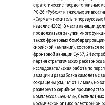
стратегические твердотопливные к
РС-26 «Рубеж» и тяжелые жидкостн
«Сармат» (носитель гиперзвуковых
изделие 4202). В части авиации до
продолжаться закупки многофункци
также фронтовых бомбардировщиков
сирийской кампании), состояться п
фронтовой авиации Су-57, 24 истре
партия стратегических ракетоносце
исследовательская работа по перс
авиации и разработка самолета с в
сокращены (см. “Ъ” от 17 мая), но 
развернуто серийное производство 
комплексов «Бук-М3», беспилотных
космической оптико-электронной р