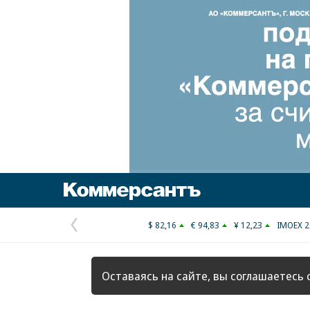
Коммерсантъ
$ 82,16
€ 94,83
¥ 12,23
IMOEX 2
Предыдущая
страница
Оставаясь на сайте, вы соглашаетесь 