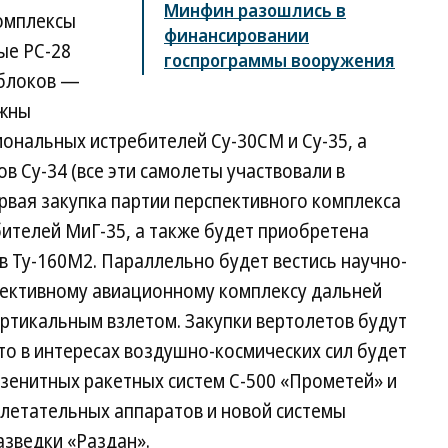
Минфин разошлись в
омплексы
финансировании
ые РС-28
госпрограммы вооружения
 блоков —
лжны
ональных истребителей Су-30СМ и Су-35, а
 Су-34 (все эти самолеты участвовали в
ервая закупка партии перспективного комплекса
бителей МиГ-35, а также будет приобретена
в Ту-160М2. Параллельно будет вестись научно-
пективному авиационному комплексу дальней
ертикальным взлетом. Закупки вертолетов будут
зато в интересах воздушно-космических сил будет
зенитных ракетных систем С-500 «Прометей» и
 летательных аппаратов и новой системы
азведки «Раздан».