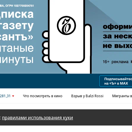
Реклама в «Ъ» www.kommersant.ru/ad
281,31
Что посмотреть в кино
Взрыв у Balzi Rossi
Мигранты в
с
правилами использования куки