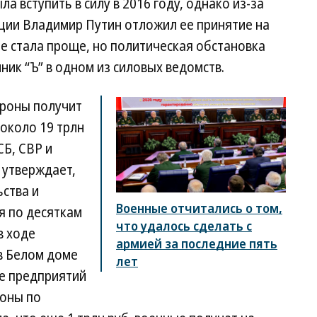
 вступить в силу в 2016 году, однако из-за
ции Владимир Путин отложил ее принятие на
не стала проще, но политическая обстановка
чник “Ъ” в одном из силовых ведомств.
ороны получит
около 19 трлн
СБ, СВР и
 утверждает,
ьства и
Военные отчитались о том,
я по десяткам
что удалось сделать с
в ходе
армией за последние пять
в Белом доме
лет
ке предприятий
роны по