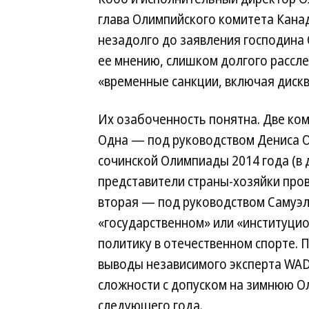
глава Олимпийского комитета Кана
незадолго до заявления господина 
ее мнению, слишком долгого рассл
«временные санкции, включая диск
Их озабоченность понятна. Две ко
Одна — под руководством Дениса О
сочинской Олимпиады 2014 года (в
представители страны-хозяйки про
вторая — под руководством Самуэ
«государственном» или «институци
политику в отечественном спорте. 
выводы независимого эксперта WADA
сложности с допуском на зимнюю О
следующего года.