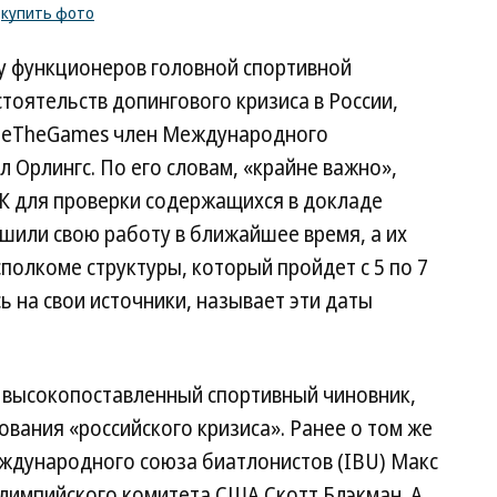
/
купить фото
 у функционеров головной спортивной
тоятельств допингового кризиса в России,
ideTheGames член Международного
 Орлингс. По его словам, «крайне важно»,
К для проверки содержащихся в докладе
шили свою работу в ближайшее время, а их
полкоме структуры, который пройдет с 5 по 7
ь на свои источники, называет эти даты
 высокопоставленный спортивный чиновник,
вания «российского кризиса». Ранее о том же
ждународного союза биатлонистов (IBU) Макс
лимпийского комитета США Скотт Блэкман. А