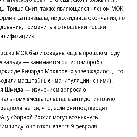
ды Триша Смит, также являющаяся членом МОК,
Орлингса призвала, не дожидаясь окончания, по
едования, применить в отношении России
валификации».
миссии МОК были созданы еще в прошлом году.
свальда — занимается ретестом проб с
 докладе Ричарда Макларена утверждалось, что
водили масштабные «манипуляции» с ними),
ля Шмида — изучением вопроса о
ональном» вмешательстве в антидопинговую
Предполагается, что, если они подтвердят
, у сборной России могут возникнуть
лимпиаду: она открывается 9 февраля