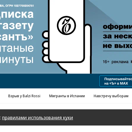
Реклама в «Ъ» www.kommersant.ru/ad
Взрыв у Balzi Rossi
Мигранты в Испании
Навстречу выборам
с
правилами использования куки