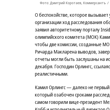
Фото: Дмитрий Коротаев, Коммерсантъ
О беспокойстве, которое вызывает
организации ход расследования обс
заявил авторитетному порталу Ins
олимпийского комитета (МОК) Камил
чтобы две комиссии, созданные МО
Ричарда Макларена выводов, завер
отчеты могли быть заслушаны на ис
декабря. Господин Орлингс, ссылаяс
реалистичными.
Камил Орлингс — далеко не первый
который озабочен сроками расследо
самом говорили вице-президент Ме
Кобб и исполнительный директор О