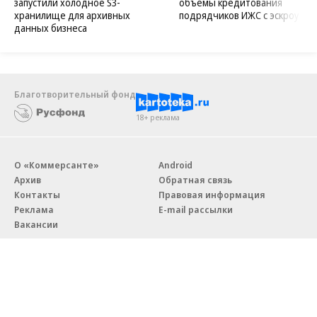
запустили холодное S3-
объемы кредитования
хранилище для архивных
подрядчиков ИЖС с эскроу
данных бизнеса
Благотворительный фонд
18+ реклама
О «Коммерсанте»
Android
Архив
Обратная связь
Контакты
Правовая информация
Реклама
E-mail рассылки
Вакансии
18+
© АО «Коммерсантъ». 127006, Москва, Оружейный переулок д. 41,
тел. +7 (495) 797-69-70.