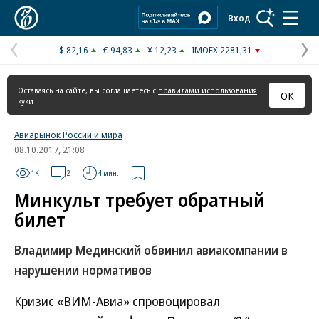
Коммерсантъ
Вход
$ 82,16
€ 94,83
¥ 12,23
IMOEX 2281,31
Предыдущая
С
страница
с
Оставаясь на сайте, вы соглашаетесь с
правилами использования
ОК
куки
Авиарынок России и мира
08.10.2017, 21:08
1K
2
4 мин.
Минкульт требует обратный
билет
Владимир Мединский обвинил авиакомпании в
нарушении нормативов
Кризис «ВИМ-Авиа» спровоцировал