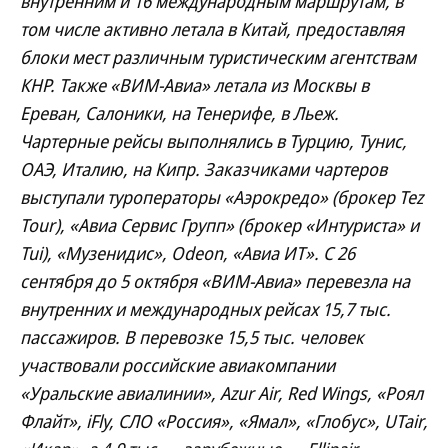
внутренним и 16 международным маршрутам, в
том числе активно летала в Китай, предоставляя
блоки мест различным туристическим агентствам
КНР. Также «ВИМ-Авиа» летала из Москвы в
Ереван, Салоники, на Тенерифе, в Льеж.
Чартерные рейсы выполнялись в Турцию, Тунис,
ОАЭ, Италию, на Кипр. Заказчиками чартеров
выступали туроператоры «Аэрокредо» (брокер Tez
Tour), «Авиа Сервис Групп» (брокер «Интуриста» и
Tui), «Музенидис», Odeon, «Авиа ИТ». С 26
сентября до 5 октября «ВИМ-Авиа» перевезла на
внутренних и международных рейсах 15,7 тыс.
пассажиров. В перевозке 15,5 тыс. человек
участвовали российские авиакомпании
«Уральские авиалинии», Azur Air, Red Wings, «Роял
Флайт», iFly, СЛО «Россия», «Ямал», «Глобус», UTair,